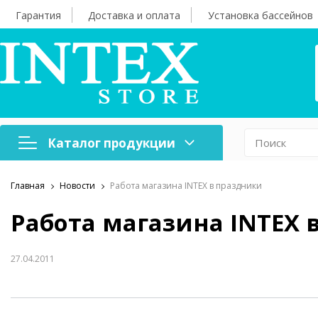
Гарантия
Доставка и оплата
Установка бассейнов
Каталог продукции
Главная
Новости
Работа магазина INTEX в праздники
Надувная мебель
Н
Работа магазина INTEX 
Оборудование для
А
бассейнов
б
27.04.2011
Надувные лодки и
Х
аксессуары