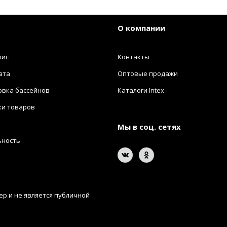
О компании
вис
Контакты
ата
Оптовые продажи
овка бассейнов
Каталоги Intex
ки товаров
Мы в соц. сетях
ьность
р и не является публичной