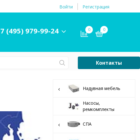
Войти
Регистрация
7 (495) 979-99-24
0
0
Контакты
Сб-Вс Выходной
Бассейны
Надувная мебель
ры и
Плавательные
принадлежности
Насосы,
ремкомплекты
бассейнов
СПА