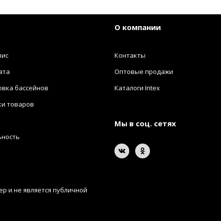
О компании
вис
Контакты
ата
Оптовые продажи
овка бассейнов
Каталоги Intex
ки товаров
Мы в соц. сетях
ьность
р и не является публичной