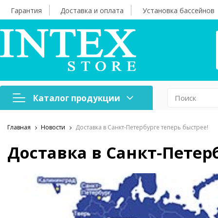
Гарантия
Доставка и оплата
Установка бассейнов
Каталог продукции
Главная
Новости
Доставка в Санкт-Петербурге теперь быстрее!
Надувная мебель
Н
Доставка в Санкт-Петерб
Оборудование для
А
бассейнов
б
Надувные лодки и
Х
аксессуары