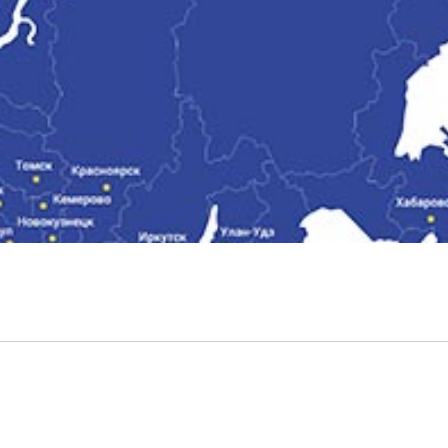
емкомплекты
Уцененный То