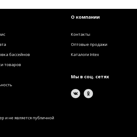
О компании
вис
Контакты
ата
Оптовые продажи
овка бассейнов
Каталоги Intex
ки товаров
Мы в соц. сетях
ьность
р и не является публичной