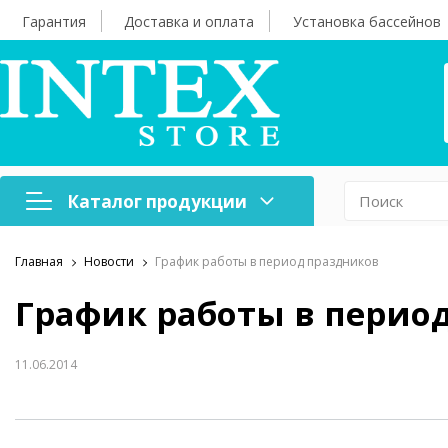
Гарантия
Доставка и оплата
Установка бассейнов
Каталог продукции
Главная
Новости
График работы в период праздников
Надувная мебель
Н
График работы в перио
Оборудование для
А
бассейнов
б
11.06.2014
Надувные лодки и
Х
аксессуары