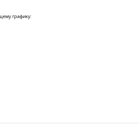
емкомплекты
Уцененный То
щему графику: