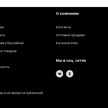
О компании
вис
Контакты
ата
Оптовые продажи
овка бассейнов
Каталоги Intex
ки товаров
Мы в соц. сетях
ьность
р и не является публичной