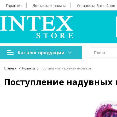
Гарантия
Доставка и оплата
Установка бассейнов
Каталог продукции
Главная
Новости
Поступление надувных плотиков
Надувная мебель
Н
Поступление надувных 
Оборудование для
А
бассейнов
б
Надувные лодки и
Х
аксессуары