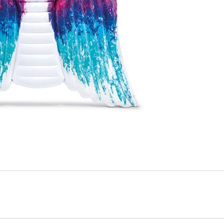
емкомплекты
Уцененный То