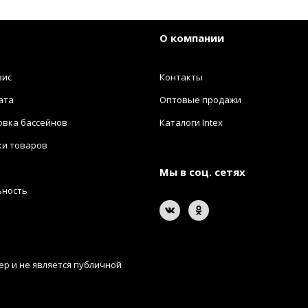
О компании
вис
Контакты
ата
Оптовые продажи
овка бассейнов
Каталоги Intex
ки товаров
Мы в соц. сетях
ьность
р и не является публичной