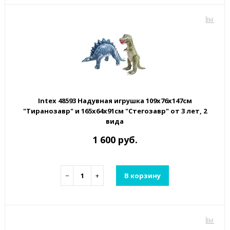
Intex 48593 Надувная игрушка 109х76х147см
"Тиранозавр" и 165х64х91см "Стегозавр" от 3 лет, 2
вида
1 600 руб.
−
+
В корзину