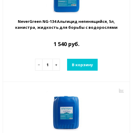
NeverGreen NG-134 Альгицид непенящийся, 5л,
канистра, жидкость для борьбы с водорослями
1 540 руб.
−
+
В корзину