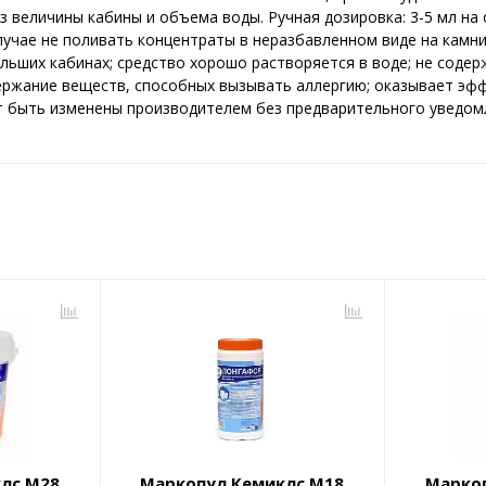
з величины кабины и объема воды. Ручная дозировка: 3-5 мл н
лучае не поливать концентраты в неразбавленном виде на камн
льших кабинах; средство хорошо растворяется в воде; не содер
ержание веществ, способных вызывать аллергию; оказывает эф
т быть изменены производителем без предварительного уведом
лс М28
Маркопул Кемиклс М18
Марко