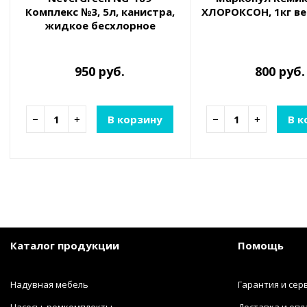
Комплекс №3, 5л, канистра,
ХЛОРОКСОН, 1кг ве
жидкое бесхлорное
средство 3-в-1 для
обеззараживания и
очистки воды
950 руб.
800 руб.
−
+
В корзину
−
+
В к
Каталог продукции
Помощь
Надувная мебель
Гарантия и сер