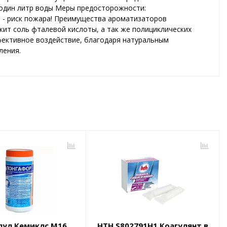
а один литр воды Меры предосторожности:
и - риск пожара! Преимущества ароматизаторов
жит соль фталевой кислоты, а так же полициклических
фективное воздействие, благодаря натуральным
ления.
пул Кемиклс М16
HTH S802791H1 Коагулянт в