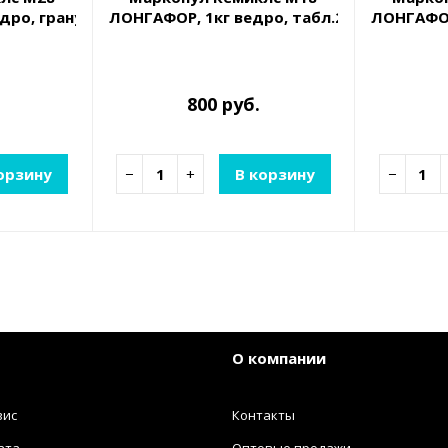
дро, гранулы, средство для дезинфекции, осветления 
ЛОНГАФОР, 1кг ведро, табл.20гр, медле
ЛОНГАФОР
800 руб.
орзину
−
+
В корзину
−
О компании
вис
Контакты