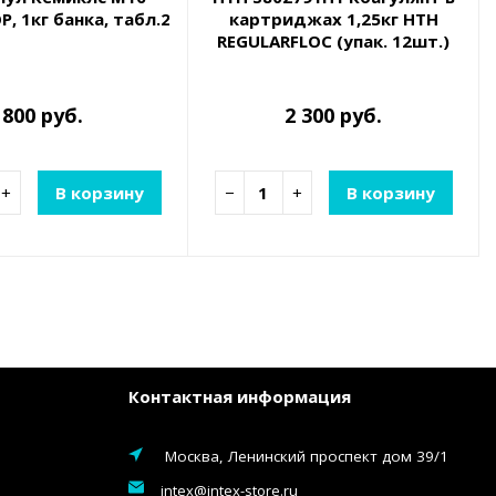
и очистки воды
ннорастворимый хлор для непрерывной дезинфекции в
, 1кг банка, табл.200гр, медленнорастворимый хлор 
картриджах 1,25кг HTH
REGULARFLOC (упак. 12шт.)
(S802791H1)
800 руб.
2 300 руб.
+
В корзину
−
+
В корзину
Контактная информация
Москва, Ленинский проспект дом 39/1
intex@intex-store.ru