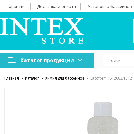
Гарантия
Доставка и оплата
Установка бассейнов
Каталог продукции
Главная
Каталог
Химия для бассейнов
Lacoform 1512002/151210
Надувная мебель
Н
Оборудование для
А
бассейнов
б
Надувные лодки и
Х
аксессуары