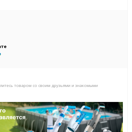
вар
т
т
ате
литесь товаром со своим друзьями и знакомыми