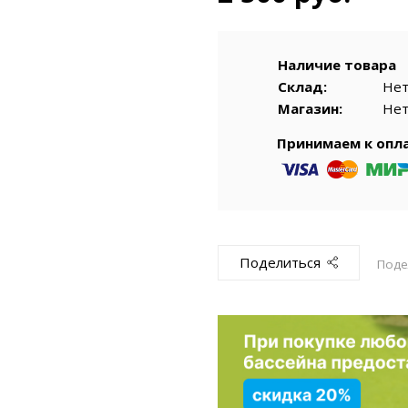
емкомплекты
Уцененный То
Наличие товара
Склад:
Не
Магазин:
Не
Принимаем к опл
Поделиться
Поде