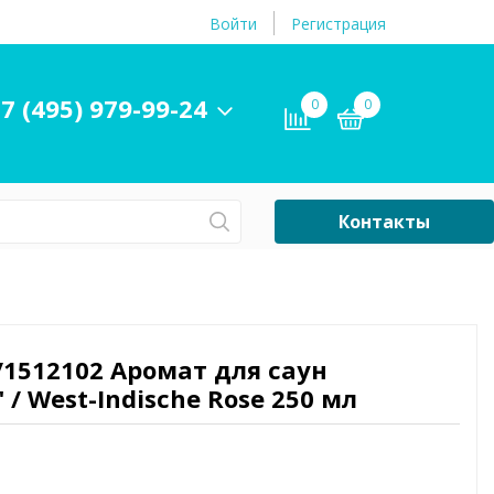
Войти
Регистрация
7 (495) 979-99-24
0
0
Контакты
Сб-Вс Выходной
Бассейны
ры и
Плавательные
/1512102 Аромат для саун
принадлежности
/ West-Indische Rose 250 мл
бассейнов