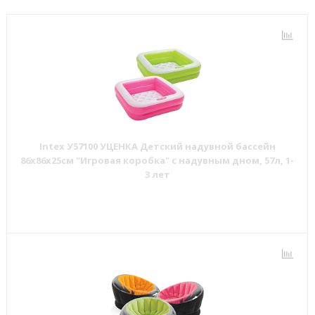
Intex У57100 УЦЕНКА Детский надувной бассейн
86х86х25см "Игровая коробка" с надувным дном, 57л, 1-
3 лет