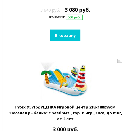
3 080 руб.
3 640 руб.
Экономия:
560 руб.
В корзину
Intex У57162 УЦЕНКА Игровой центр 218х188х99см
"Веселая рыбалка" с разбрыз., гор. и игр., 182л, до 81кг,
от 2 лет
3 000 руб.