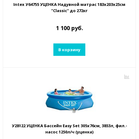
Intex У64755 УЦЕНКА Надувной матрас 183х203х25см
"Classic" до 272кг
1 100 руб.
В корзину
У28122 УЦЕНКА Бассейн Easy Set 305х76см, 3853л, фил.-
насос 1250л/ч (уценка)