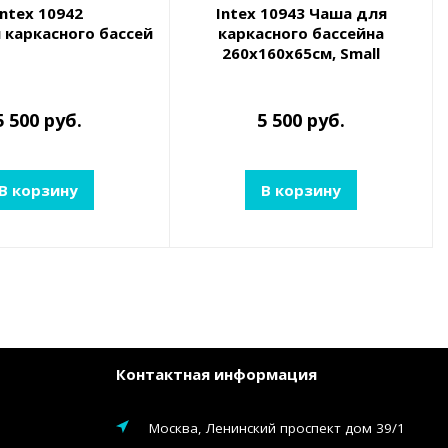
Intex 10942
Intex 10943 Чаша для
каркасного бассейна 220x150x60см, Small Rectangular F
каркасного бассейна
260х160х65см, Small
Rectangular Frame Pool
5 500 руб.
5 500 руб.
В корзину
В корзину
Контактная информация
Москва, Ленинский проспект дом 39/1