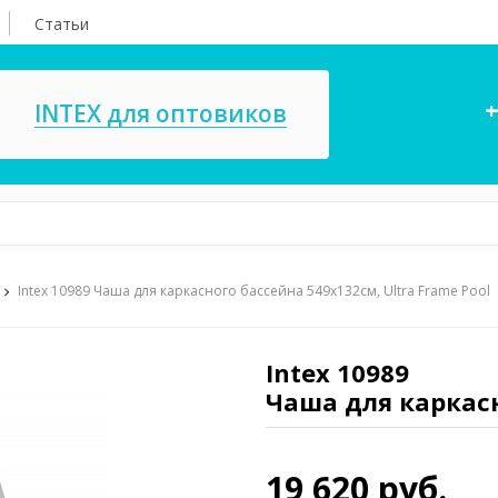
Статьи
+
INTEX для оптовиков
Intex 10989 Чаша для каркасного бассейна 549х132см, Ultra Frame Pool
асосы, ремкомплекты
СПА
ксессуары для
Игровые цент
ассейнов
Intex 10989
игрушки
Чаша для каркасн
имия для бассейнов
Запчасти для 
19 620 руб.