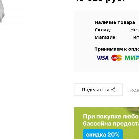
емкомплекты
Уцененный То
Наличие товара
Склад:
Не
Магазин:
Не
Принимаем к опл
Поделиться
Поде