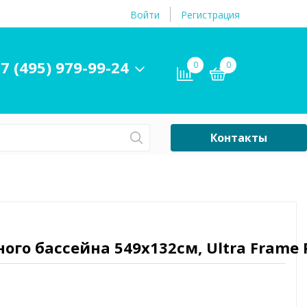
Войти
Регистрация
7 (495) 979-99-24
0
0
Контакты
Сб-Вс Выходной
Бассейны
ры и
Плавательные
принадлежности
ого бассейна 549х132см, Ultra Frame 
бассейнов