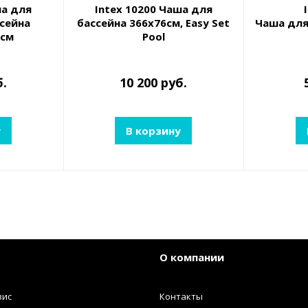
ша для
Intex 10200 Чаша для
ссейна
бассейна 366x76см, Easy Set
Чаша для 
7см
Pool
б.
10 200 руб.
у
В корзину
О компании
вис
Контакты