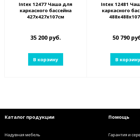
Intex 12477 Чаша для
Intex 12481 Ча
каркасного бассейна
каркасного ба
427х427х107см
488х488х10
35 200 руб.
50 790 ру
В корзину
В корзин
Каталог продукции
Помощь
Надувная мебель
Гарантия и сер