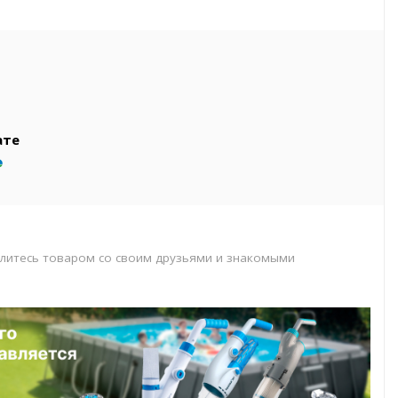
вар
т
т
ате
литесь товаром со своим друзьями и знакомыми