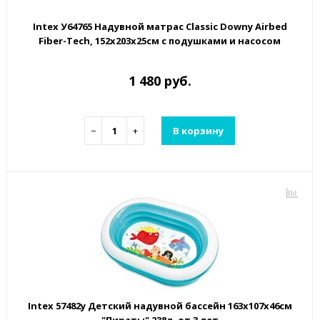
Intex У64765 Надувной матрас Classic Downy Airbed
Fiber-Tech, 152х203х25см с подушками и насосом
1 480 руб.
−
+
В корзину
Intex 57482у Детский надувной бассейн 163х107х46см