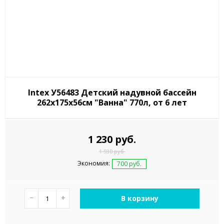
Intex У56483 Детский надувной бассейн
262х175х56см "Ванна" 770л, от 6 лет
1 230 руб.
1 930 руб.
Экономия:
700 руб.
−
+
В корзину