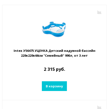
Intex У56475 УЦЕНКА Детский надувной бассейн
229х229х66см "Семейный" 990л, от 3 лет
2 315 руб.
В корзину