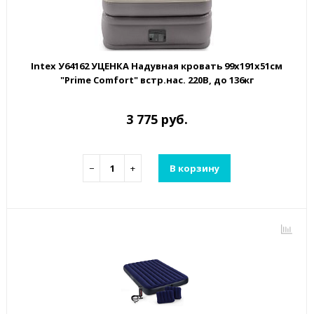
Intex У64162 УЦЕНКА Надувная кровать 99х191х51см
"Prime Comfort" встр.нас. 220В, до 136кг
3 775 руб.
−
+
В корзину