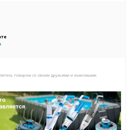
вар
т
т
ате
литесь товаром со своим друзьями и знакомыми