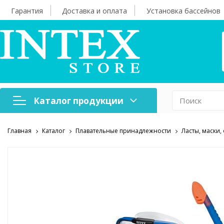
Гарантия
Доставка и оплата
Установка бассейнов
Каталог продукции
Главная
Каталог
Плавательные принадлежности
Ласты, маски,
Надувная мебель
Н
Оборудование для
А
бассейнов
б
Надувные лодки и
Х
аксессуары