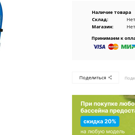
емкомплекты
Уцененный То
Наличие товара
Склад:
Не
Магазин:
Не
Принимаем к опл
Поделиться
Поде