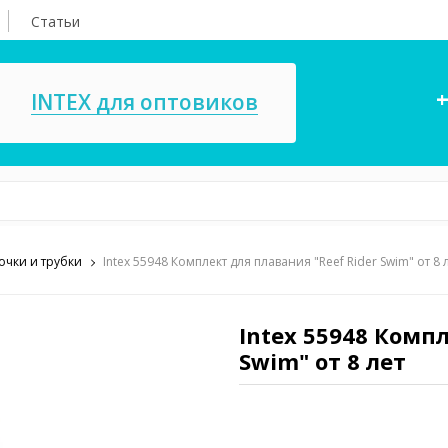
Статьи
+
INTEX для оптовиков
 очки и трубки
Intex 55948 Комплект для плавания "Reef Rider Swim" от 8 
асосы, ремкомплекты
СПА
ксессуары для
Игровые цент
ассейнов
Intex 55948 Компл
игрушки
Swim" от 8 лет
имия для бассейнов
Запчасти для 