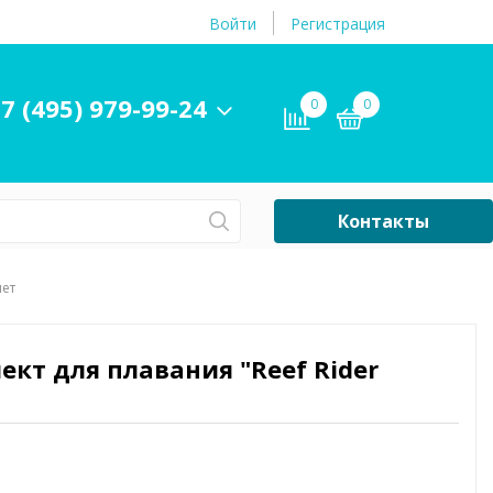
Войти
Регистрация
7 (495) 979-99-24
0
0
Контакты
Сб-Вс Выходной
лет
Бассейны
ры и
Плавательные
ект для плавания "Reef Rider
принадлежности
бассейнов