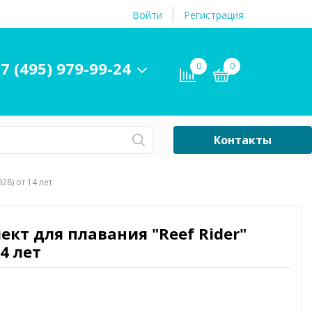
Войти
Регистрация
7 (495) 979-99-24
0
0
Контакты
Сб-Вс Выходной
28) от 14 лет
Бассейны
ры и
Плавательные
ект для плавания "Reef Rider"
принадлежности
14 лет
бассейнов