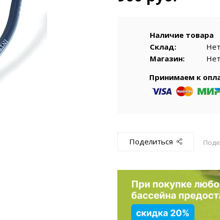
емкомплекты
Уцененный То
Наличие товара
Склад:
Не
Магазин:
Не
Принимаем к опл
Поделиться
Поде