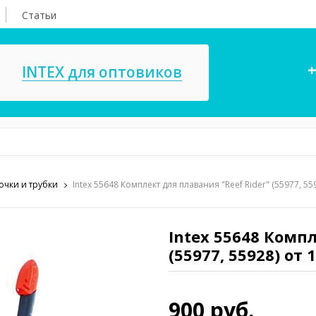
Статьи
+
INTEX для оптовиков
 очки и трубки
Intex 55648 Комплект для плавания "Reef Rider" (55977, 559
асосы, ремкомплекты
СПА
ксессуары для
Игровые цент
ассейнов
Intex 55648 Компл
игрушки
(55977, 55928) от 
имия для бассейнов
Запчасти для 
900 руб.