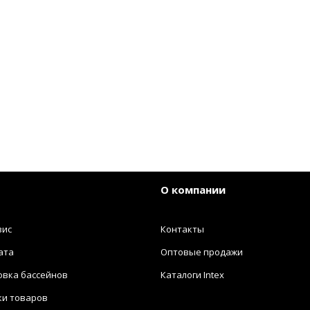
О компании
вис
Контакты
ата
Оптовые продажи
овка бассейнов
Каталоги Intex
ки товаров