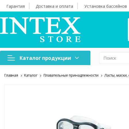
Гарантия
Доставка и оплата
Установка бассейнов
Каталог продукции
Главная
Каталог
Плавательные принадлежности
Ласты, маски,
Надувная мебель
Н
Оборудование для
А
бассейнов
б
Надувные лодки и
Х
аксессуары