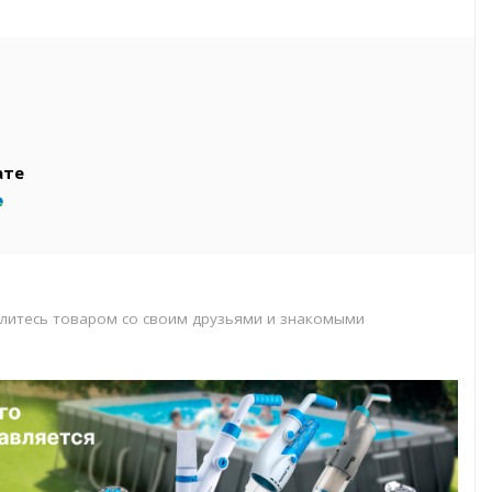
вар
т
т
ате
литесь товаром со своим друзьями и знакомыми