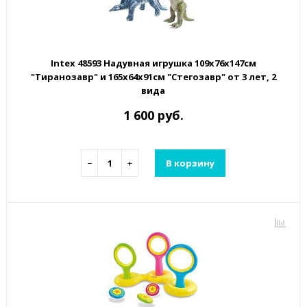
Intex 48593 Надувная игрушка 109х76х147см
"Тиранозавр" и 165х64х91см "Стегозавр" от 3 лет, 2
вида
1 600 руб.
−
+
В корзину