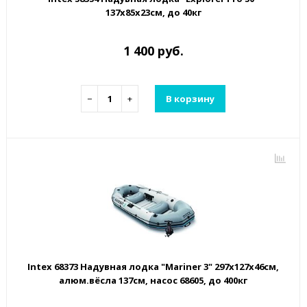
137х85х23см, до 40кг
1 400 руб.
−
+
В корзину
Intex 68373 Надувная лодка "Mariner 3" 297х127х46см,
алюм.вёсла 137см, насос 68605, до 400кг