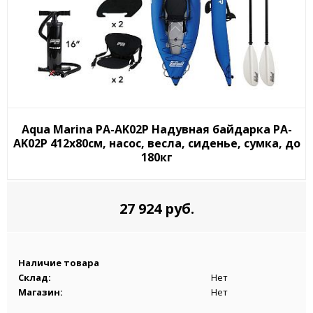
Aqua Marina PA-AK02P Надувная байдарка PA-
AK02P 412x80см, насос, весла, сиденье, сумка, до
180кг
27 924 руб.
Наличие товара
Склад:
Нет
Магазин:
Нет