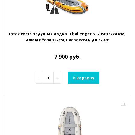
Intex 66313 Надувная лодка "Challenger 3" 295х137х43см,
алюм.вёсла 122см, насос 68614, до 320кг
7 900 руб.
−
+
В корзину