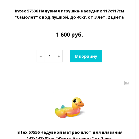
Intex 57536 Надувная игрушка-наездник 117х117см
"Самолет" с вод.пушкой, до 40кг, от 3 лет, 2 цвета
1 600 руб.
−
+
В корзину
Intex 57556 Надувной матрас-плот для плавания
147х147x81см "Желтый утенок" от 3 лет