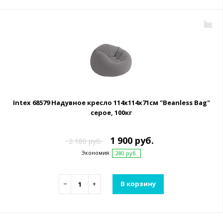
Intex 68579 Надувное кресло 114х114х71см "Beanless Bag"
серое, 100кг
1 900 руб.
2 180 руб.
Экономия:
280 руб.
−
+
В корзину