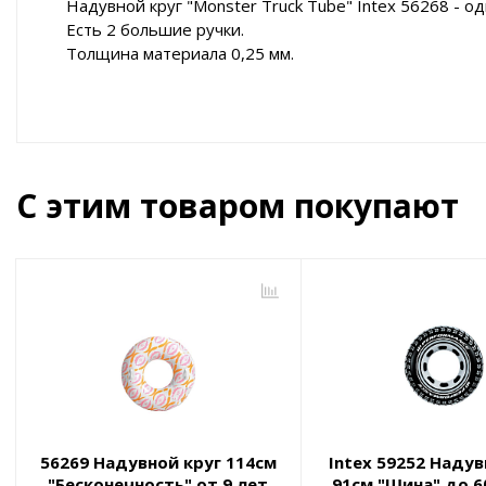
Надувной круг "Monster Truck Tube" Intex 56268 - 
Есть 2 большие ручки.
Толщина материала 0,25 мм.
С этим товаром покупают
56269 Надувной круг 114см
Intex 59252 Надув
"Бесконечность" от 9 лет
91см "Шина" до 60