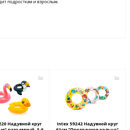
дит подросткам и взрослым.
9220 Надувной круг
Intex 59242 Надувной круг
е" разъемный, 3-6
61см "Прозрачное кольцо"