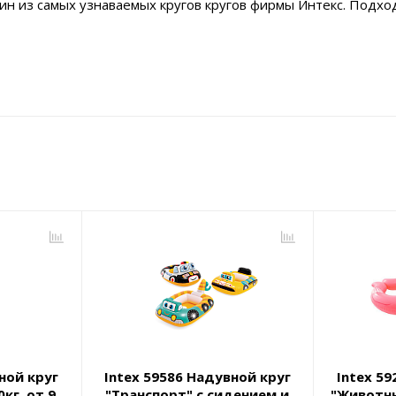
один из самых узнаваемых кругов кругов фирмы Интекс. Подхо
ной круг
Intex 59586 Надувной круг
Intex 5
кг, от 9
"Транспорт" с сидением и
"Животны