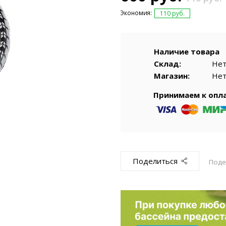
емкомплекты
Уцененный То
Экономия:
110 руб.
Наличие товара
Склад:
Не
Магазин:
Не
Принимаем к опл
Поделиться
Поде