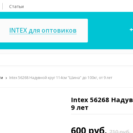
Статьи
+
INTEX для оптовиков
ги
Intex 56268 Надувной круг 114см "Шина" до 100кг, от 9 лет
асосы, ремкомплекты
СПА
ксессуары для
Игровые цент
ассейнов
Intex 56268 Надув
игрушки
9 лет
имия для бассейнов
Запчасти для 
600 руб.
710 руб.