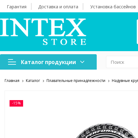
Гарантия
Доставка и оплата
Установка бассейнов
Каталог продукции
Главная
Каталог
Плавательные принадлежности
Надувные кру
Надувная мебель
Н
Оборудование для
А
бассейнов
б
-15%
Надувные лодки и
Х
аксессуары