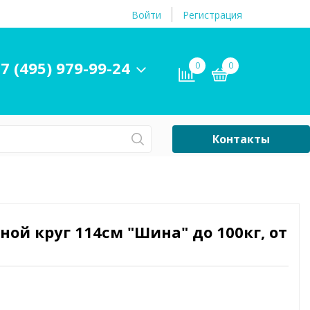
Войти
Регистрация
7 (495) 979-99-24
0
0
Контакты
Сб-Вс Выходной
Бассейны
ры и
Плавательные
ной круг 114см "Шина" до 100кг, от
принадлежности
бассейнов