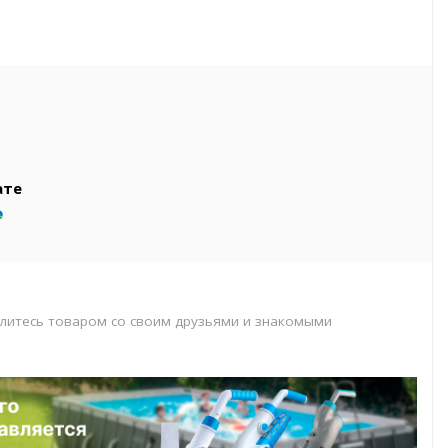
вар
т
т
ате
литесь товаром со своим друзьями и знакомыми