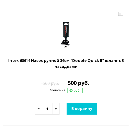
Intex 68614 Насос ручной 36см "Double Quick II" шланг с 3
насадками
500 руб.
560 руб.
Экономия:
60 руб.
−
+
В корзину