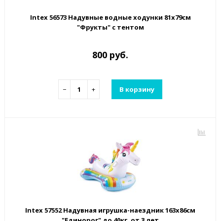
Intex 56573 Надувные водные ходунки 81х79см
"Фрукты" с тентом
800 руб.
−
+
В корзину
Intex 57552 Надувная игрушка-наездник 163х86см
"Единорог" до 40кг, от 3 лет