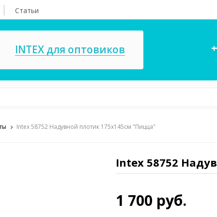
Статьи
+
INTEX для оптовиков
ты
Intex 58752 Надувной плотик 175х145см "Пицца"
асосы, ремкомплекты
СПА
ксессуары для
Игровые цент
ассейнов
Intex 58752 Наду
игрушки
имия для бассейнов
Запчасти для 
1 700 руб.