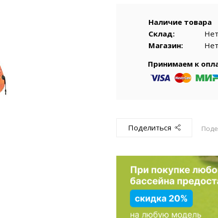
емкомплекты
Уцененный То
Наличие товара
Склад:
Не
Магазин:
Не
Принимаем к опл
Поделиться
Поде