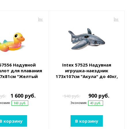
 57556 Надувной
Intex 57525 Надувная
плот для плавания
игрушка-наездник
47x81см "Желтый
173х107см "Акула" до 40кг,
нок" от 3 лет
от 3 лет
1 600 руб.
900 руб.
уб.
940 руб.
номия:
Экономия:
160 руб.
40 руб.
В корзину
В корзину