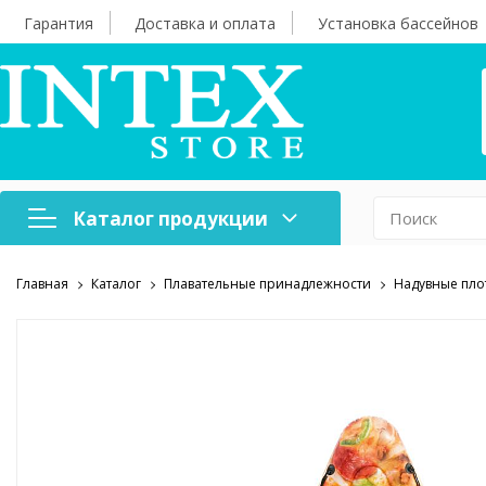
Гарантия
Доставка и оплата
Установка бассейнов
Каталог продукции
Главная
Каталог
Плавательные принадлежности
Надувные пло
Надувная мебель
Н
Оборудование для
А
бассейнов
б
Надувные лодки и
Х
аксессуары