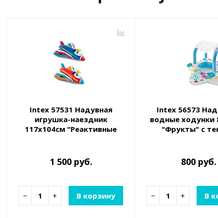
Intex 57531 Надувная
Intex 56573 На
игрушка-наездник
водные ходунки 
117х104см "Реактивные
"Фрукты" с т
истребители", до 40 кг, от 3
лет, два вида
1 500 руб.
800 руб.
−
+
В корзину
−
+
В к