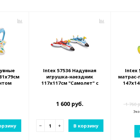
дувные
Intex 57536 Надувная
Intex
81х79см
игрушка-наездник
матрас-
ентом
117х117см "Самолет" с
147х1
вод.пушкой, до 40кг, от 3
уте
лет, 2 цвета
1 600 руб.
1 760 р
Эко
орзину
−
+
В корзину