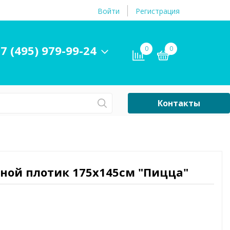
Войти
Регистрация
7 (495) 979-99-24
0
0
Контакты
Сб-Вс Выходной
Бассейны
ры и
Плавательные
вной плотик 175х145см "Пицца"
принадлежности
бассейнов