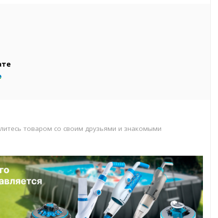
вар
т
т
ате
литесь товаром со своим друзьями и знакомыми