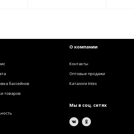
О компании
вис
Контакты
ата
Оптовые продажи
овка бассейнов
Каталоги Intex
ки товаров
Мы в соц. сетях
ьность