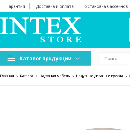
Гарантия
Доставка и оплата
Установка бассейнов
Каталог продукции
Главная
Каталог
Надувная мебель
Надувные диваны и кресла
Надувная мебель
Н
Оборудование для
А
бассейнов
б
Надувные лодки и
Х
аксессуары