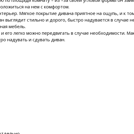
ую по площади комнату – из –за своей угловой формы он зай
оложиться на нем с комфортом.
ерьер. Мягкое покрытие дивана приятное на ощупь, и к том
ан выглядит стильно и дорого, быстро надувается в случае 
ная мебель.
 и его легко можно передвигать в случае необходимости. Мак
тро надувать и сдувать диван.
отдельно.