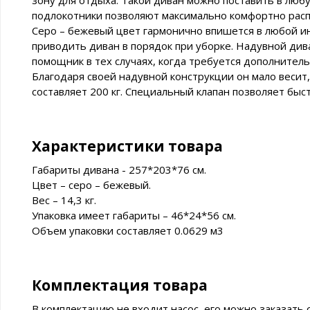
зону для отдыха. Такой диван можно поставить в люб
подлокотники позволяют максимально комфортно расп
Серо – бежевый цвет гармонично впишется в любой инт
приводить диван в порядок при уборке. Надувной див
помощник в тех случаях, когда требуется дополнитель
Благодаря своей надувной конструкции он мало весит,
составляет 200 кг. Специальный клапан позволяет быс
Характеристики товара
Габариты дивана - 257*203*76 см.
Цвет – серо – бежевый.
Вес – 14,3 кг.
Упаковка имеет габариты – 46*24*56 см.
Объем упаковки составляет 0.0629 м3
Комплектация товара
В комплектацию не входит насос, его можно заказать 