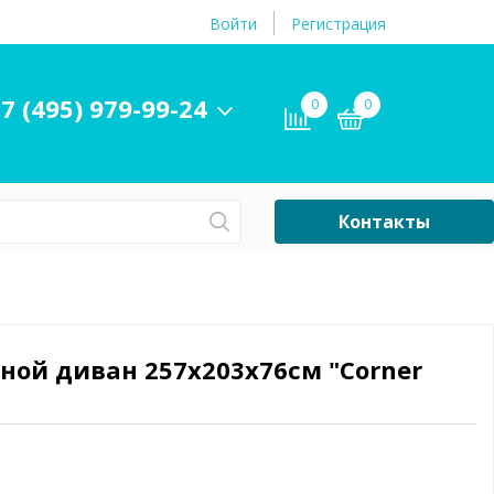
Войти
Регистрация
7 (495) 979-99-24
0
0
Контакты
Сб-Вс Выходной
Бассейны
ры и
Плавательные
вной диван 257х203х76см "Corner
принадлежности
бассейнов