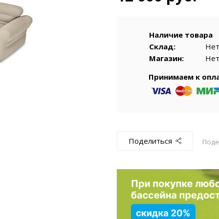
емкомплекты
Уцененный То
Наличие товара
Склад:
Не
Магазин:
Не
Принимаем к опл
Поделиться
Поде