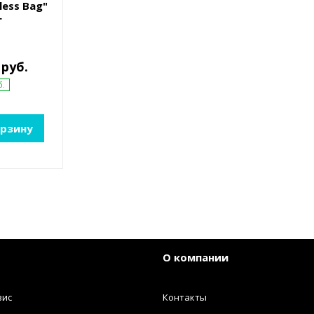
less Bag"
г
 руб.
б.
орзину
О компании
вис
Контакты