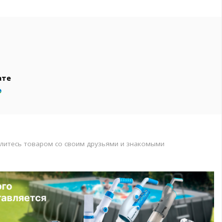
вар
т
т
ате
литесь товаром со своим друзьями и знакомыми