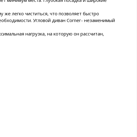
мет минимум места. Глубокая посадка и широкие
у же легко чиститься, что позволяет быстро
необходимости. Угловой диван Corner- незаменимый
симальная нагрузка, на которую он рассчитан,