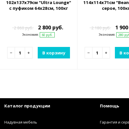
102х137х79см "Ultra Lounge"
114х114х71см "Bean
с пуфиком 64х28см, 100кг
серое, 100к
2 800 руб.
1 900
2 860 руб.
2 180 руб.
Экономия:
Экономия:
60 руб.
280 ру
−
+
В корзину
−
+
В к
Каталог продукции
Помощь
Надувная мебель
Гарантия и сер