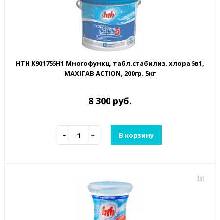
HTH K901755H1 Многофункц. табл.стабилиз. хлора 5в1,
MAXITAB ACTION, 200гр. 5кг
8 300 руб.
−
+
В корзину