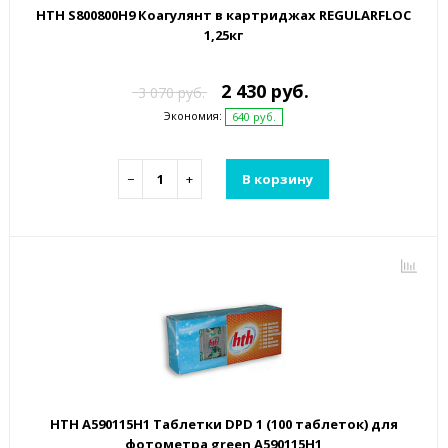
HTH S800800H9 Коагулянт в картриджах REGULARFLOC
1,25кг
2 430 руб.
3 070 руб.
Экономия:
640 руб.
−
+
В корзину
HTH A590115H1 Таблетки DPD 1 (100 таблеток) для
фотометра green A590115H1