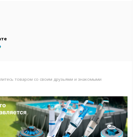
вар
т
т
ате
литесь товаром со своим друзьями и знакомыми