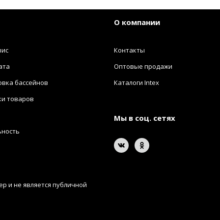
О компании
вис
Контакты
ата
Оптовые продажи
овка бассейнов
Каталоги Intex
ки товаров
Мы в соц. сетях
ьность
р и не является публичной