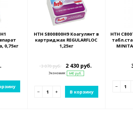
0H1
HTH S800800H9 Коагулянт в
HTH C800
епарат
картриджах REGULARFLOC
табл.ста
, 0,75кг
1,25кг
MINITA
.
2 430 руб.
3 070 руб.
Экономия:
640 руб.
орзину
−
−
+
В корзину