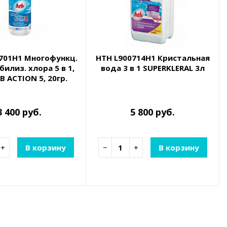
701H1 Многофункц.
HTH L900714H1 Кристальная
билиз. хлора 5 в 1,
вода 3 в 1 SUPERKLERAL 3л
B ACTION 5, 20гр.
1,2кг
3 400 руб.
5 800 руб.
+
В корзину
−
+
В корзину