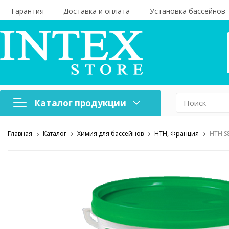
Гарантия
Доставка и оплата
Установка бассейнов
Каталог продукции
Главная
Каталог
Химия для бассейнов
HTH, Франция
HTH S
Надувная мебель
Н
Оборудование для
А
бассейнов
б
Надувные лодки и
Х
аксессуары