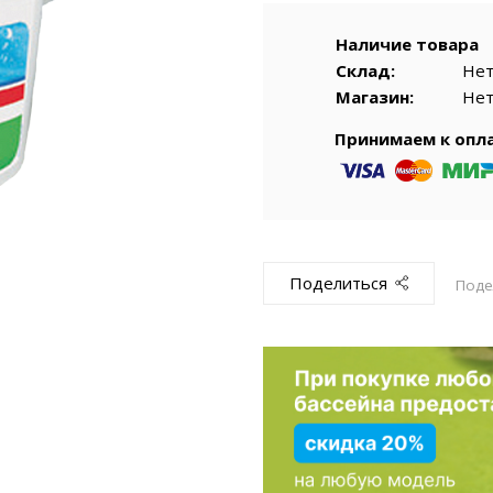
емкомплекты
Уцененный То
Наличие товара
Склад:
Не
Магазин:
Не
Принимаем к опл
Поделиться
Поде