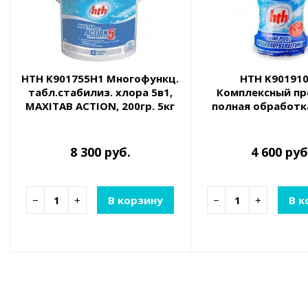
HTH K901755H1 Многофункц.
HTH K90191
табл.стабилиз. хлора 5в1,
Комплексный пр
MAXITAB ACTION, 200гр. 5кг
полная обработка
8 300 руб.
4 600 руб
−
+
В корзину
−
+
В к