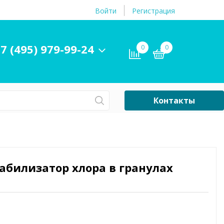
Войти
Регистрация
7 (495) 979-99-24
0
0
Контакты
Сб-Вс Выходной
Бассейны
ры и
Плавательные
абилизатор хлора в гранулах
принадлежности
бассейнов