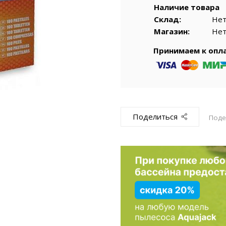
емкомплекты
Уцененный То
Наличие товара
Склад:
Не
Магазин:
Не
Принимаем к опл
Поделиться
Поде