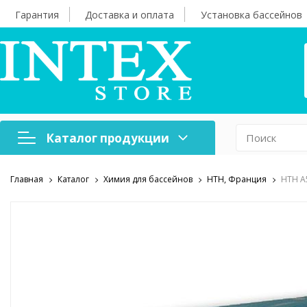
Гарантия
Доставка и оплата
Установка бассейнов
Каталог продукции
Главная
Каталог
Химия для бассейнов
HTH, Франция
HTH A
Надувная мебель
Н
Оборудование для
А
бассейнов
б
Надувные лодки и
Х
аксессуары