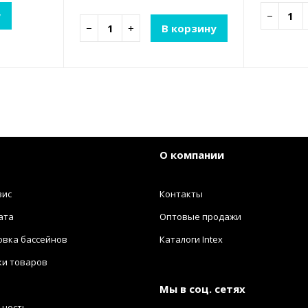
у
−
−
+
В корзину
О компании
вис
Контакты
ата
Оптовые продажи
овка бассейнов
Каталоги Intex
ки товаров
Мы в соц. сетях
ьность