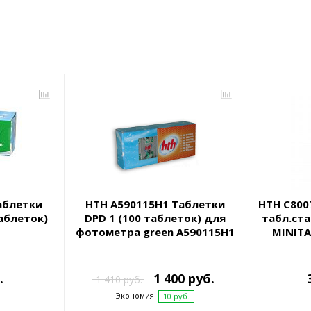
аблетки
HTH A590115H1 Таблетки
HTH C800
аблеток)
DPD 1 (100 таблеток) для
табл.ста
фотометра green A590115H1
MINITA
.
1 400 руб.
1 410 руб.
Экономия:
10 руб.