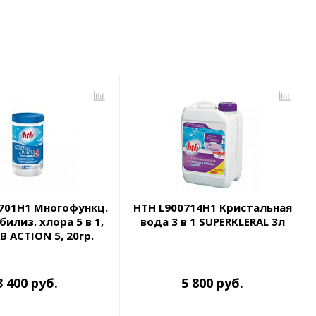
701H1 Многофункц.
HTH L900714H1 Кристальная
билиз. хлора 5 в 1,
вода 3 в 1 SUPERKLERAL 3л
B ACTION 5, 20гр.
1,2кг
3 400 руб.
5 800 руб.