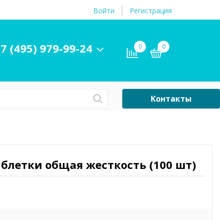
Войти
Регистрация
7 (495) 979-99-24
0
0
Контакты
Сб-Вс Выходной
Бассейны
ры и
Плавательные
блетки общая жесткость (100 шт)
принадлежности
бассейнов