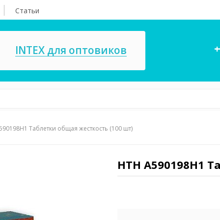
Статьи
+
INTEX для оптовиков
590198H1 Таблетки общая жесткость (100 шт)
асосы, ремкомплекты
СПА
ксессуары для
Игровые цент
ассейнов
HTH A590198H1 Та
игрушки
имия для бассейнов
Запчасти для 