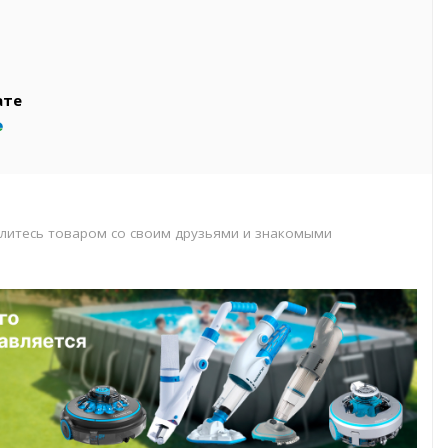
вар
т
т
ате
литесь товаром со своим друзьями и знакомыми