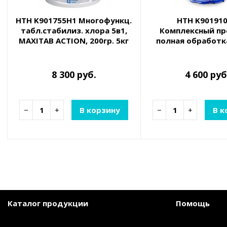
HTH K901755H1 Многофункц.
HTH K90191
табл.стабилиз. хлора 5в1,
Комплексный пр
MAXITAB ACTION, 200гр. 5кг
полная обработка
8 300 руб.
4 600 руб
−
+
В корзину
−
+
В к
Каталог продукции
Помощь