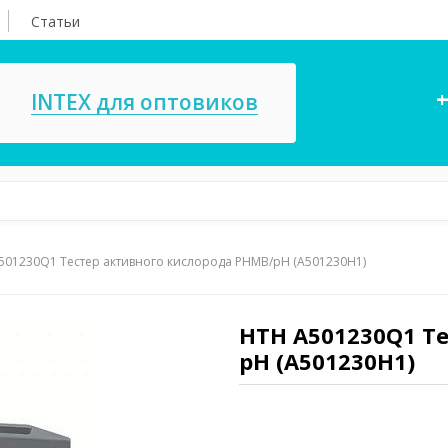
Статьи
+
INTEX для оптовиков
501230Q1 Тестер активного кислорода PHMB/рН (A501230H1)
асосы, ремкомплекты
СПА
ксессуары для
Игровые цент
ассейнов
HTH A501230Q1 Т
игрушки
рН (A501230H1)
имия для бассейнов
Запчасти для 