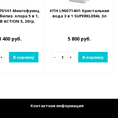
701H1 Многофункц.
HTH L900714H1 Кристальная
билиз. хлора 5 в 1,
вода 3 в 1 SUPERKLERAL 3л
B ACTION 5, 20гр.
1,2кг
3 400 руб.
5 800 руб.
+
В корзину
−
+
В корзину
Контактная информация