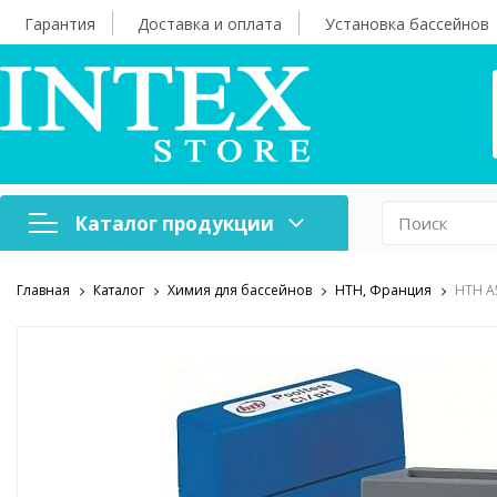
Гарантия
Доставка и оплата
Установка бассейнов
Каталог продукции
Главная
Каталог
Химия для бассейнов
HTH, Франция
HTH A
Надувная мебель
Н
Оборудование для
А
бассейнов
б
Надувные лодки и
Х
аксессуары