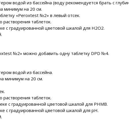
тером водой из бассейна (воду рекомендуется брать с глубин
на минимум на 20 см.
блетку «Peroxtest №2» в левый отсек.
о растворения таблеток.
еке с градуированной цветовой шкалой для H2O2.
.
roxtest №2» можно добавить одну таблетку DPD №4.
тером водой из бассейна.
на минимум на 20 см.
ек.
о растворения таблеток.
тсеке с градуированной цветовой шкалой для PHMB.
еке с градуированной цветовой шкалой для pH.
.