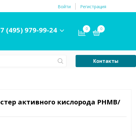
Войти
Регистрация
7 (495) 979-99-24
0
0
Контакты
Сб-Вс Выходной
Бассейны
ры и
Плавательные
естер активного кислорода PHMB/
принадлежности
бассейнов