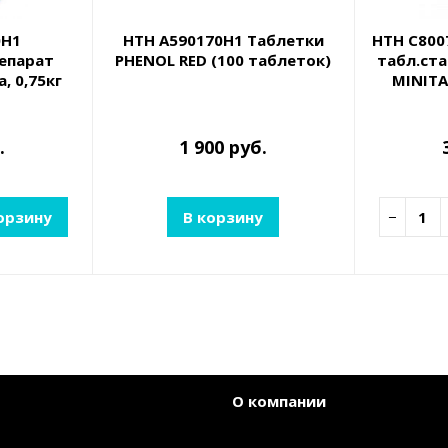
0H1
HTH A590170H1 Таблетки
HTH C800
епарат
PHENOL RED (100 таблеток)
табл.ста
, 0,75кг
MINITA
.
1 900 руб.
орзину
В корзину
−
О компании