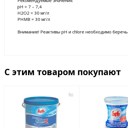
Рекомендуемые значения:
pH = 7 – 7,4
H2O2 = 30 мг/л
PHMB = 30 мг/л
Внимание! Реактивы pH и chlore необходимо беречь 
С этим товаром покупают