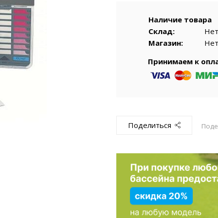
емкомплекты
Уцененный То
Наличие товара
Склад:
Не
Магазин:
Не
Принимаем к опл
Поделиться
Поде