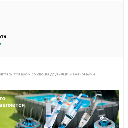
вар
т
т
ате
литесь товаром со своим друзьями и знакомыми