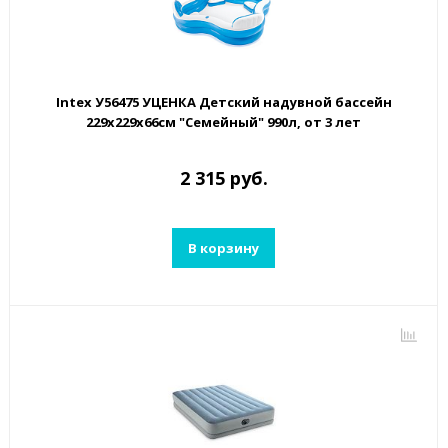
Intex У56475 УЦЕНКА Детский надувной бассейн
229х229х66см "Семейный" 990л, от 3 лет
2 315 руб.
В корзину