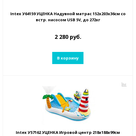
Intex У64159 УЦЕНКА Надувной матрас 152х203х36см со
встр. насосом USB 5V, до 272кг
2 280 руб.
В корзину
Intex У57162 УЦЕНКА Игровой центр 218х188х99см