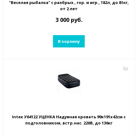
"Веселая рыбалка" с разбрыз., гор. и игр., 182л, до 81кг,
от 2 лет
3 000 руб.
В корзину
Intex У64122 УЦЕНКА Надувная кровать 99х191х42см с
подголовником, встр.нас. 220В, до 136кг