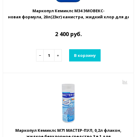
Маркопул Кемиклс М34 ЭМОВЕКС-
новая формула, 20л(23кг) канистра, жидкий хлор для дез
2 400 руб.
−
+
В корзину
Маркопул Кемиклс М71 МАСТЕР-ПУЛ, 0,2л флакон,
жидкое безхлорное средство 3 в 1 для