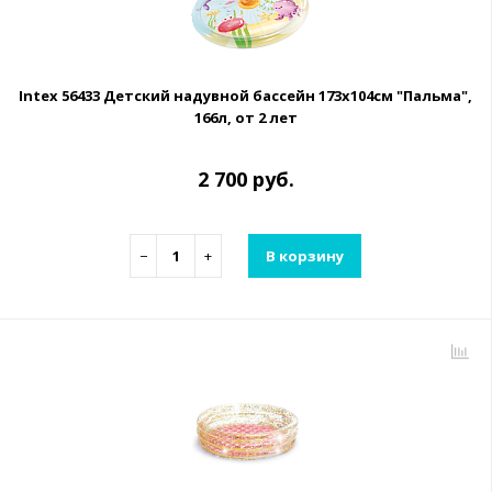
Intex 56433 Детский надувной бассейн 173х104см "Пальма",
166л, от 2 лет
2 700 руб.
−
+
В корзину