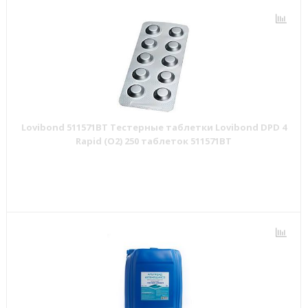
Lovibond 511571BT Тестерные таблетки Lovibond DPD 4
Rapid (O2) 250 таблеток 511571BT