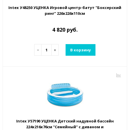
Intex У48250 УЦЕНКА Игровой центр-батут "Боксерский
ринг" 226x226x110см
4 820 руб.
−
+
В корзину
Intex У57190 УЦЕНКА Детский надувной бассейн
224х216х76см "Семейный" с диваном и