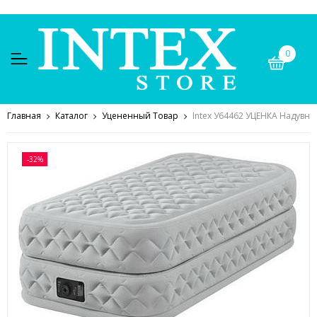
0
Главная
Каталог
Уцененный Товар
Intex У64462 УЦЕНКА Надувна
-32%