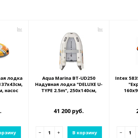
ная лодка
Aqua Marina BT-UD250
Intex 58
х137х43см,
Надувная лодка "DELUXE U-
"Exp
, насос
TYPE 2.5m", 250х140см,
160х9
0кг
алюм.вёсла, насос, сумка,
до 280кг
.
41 200 руб.
орзину
−
+
В корзину
−