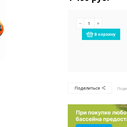
емкомплекты
Уцененный То
−
+
В корзину
Поделиться
Поде