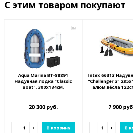
С этим товаром покупают
Aqua Marina BT-88891
Intex 66313 Надув
Надувная лодка "Classic
"Challenger 3" 295
Boat", 300х134см,
алюм.вёсла 122см
алюм.вёсла, насос, сиденья,
68614, до 32
до 380кг (крепление под
эл.мотор)
20 300 руб.
7 900 руб
−
+
В корзину
−
+
В к