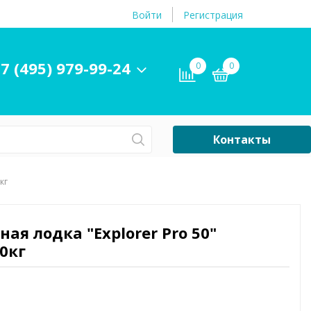
Войти
Регистрация
7 (495) 979-99-24
0
0
Контакты
Сб-Вс Выходной
кг
Бассейны
ры и
Плавательные
ная лодка "Explorer Pro 50"
принадлежности
40кг
бассейнов