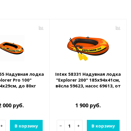
355 Надувная лодка
Intex 58331 Надувная лодка
lorer Pro 100"
"Explorer 200" 185х94х41см,
4х29см, до 80кг
вёсла 59623, насос 69613, от
6 лет, до 95кг
2 000 руб.
1 900 руб.
+
В корзину
−
+
В корзину