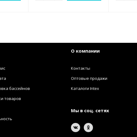
О компании
вис
Контакты
ата
Оптовые продажи
овка бассейнов
Каталоги Intex
ки товаров
Мы в соц. сетях
ьность