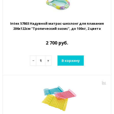
Intex 57803 Надувной матрас-шезлонг для плавания
206х122см "Тропический оазис", до 100кг, 2 цвета
2 700 руб.
−
+
В корзину