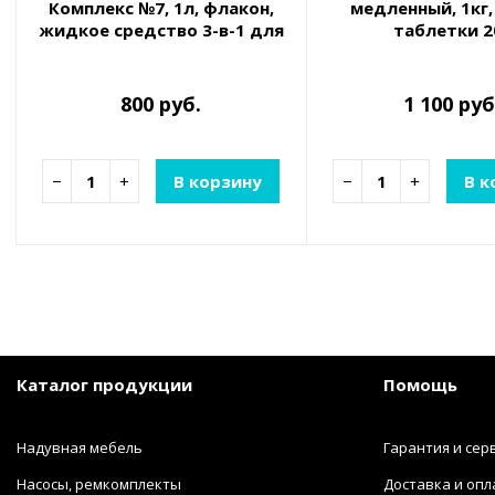
Комплекс №7, 1л, флакон,
медленный, 1кг,
жидкое средство 3-в-1 для
таблетки 2
борьбы с водорослями и
медленнораствор
поддержания
непрерывной дез
прозрачности в
воды
800 руб.
1 100 руб
−
+
В корзину
−
+
В к
Каталог продукции
Помощь
Надувная мебель
Гарантия и сер
Насосы, ремкомплекты
Доставка и опл