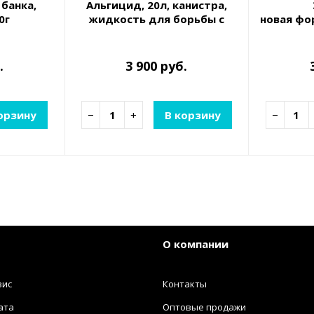
 банка,
Альгицид, 20л, канистра,
0г
жидкость для борьбы с
новая фо
имые для
водорослями
инфекции
.
3 900 руб.
орзину
−
+
В корзину
−
О компании
вис
Контакты
ата
Оптовые продажи