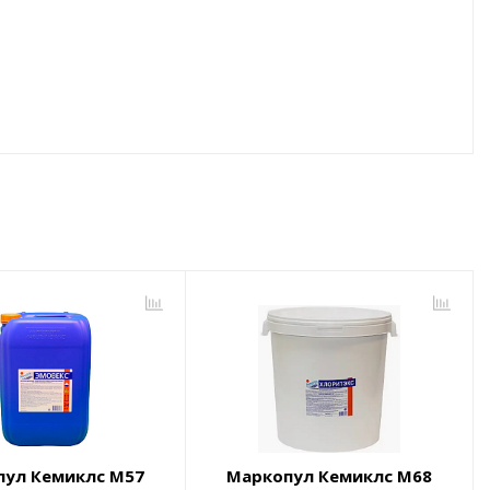
пул Кемиклс М57
Маркопул Кемиклс М68