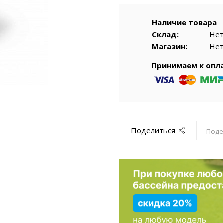
емкомплекты
Уцененный То
Наличие товара
Склад:
Не
Магазин:
Не
Принимаем к опл
Поделиться
Поде