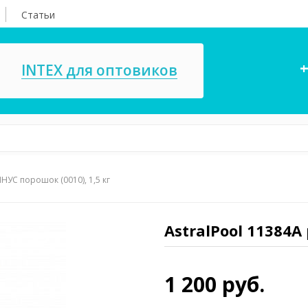
Статьи
+
INTEX для оптовиков
НУС порошок (0010), 1,5 кг
асосы, ремкомплекты
СПА
ксессуары для
Игровые цент
ассейнов
AstralPool 11384A
игрушки
имия для бассейнов
Запчасти для 
1 200 руб.