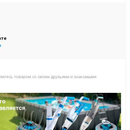
вар
т
т
ате
литесь товаром со своим друзьями и знакомыми