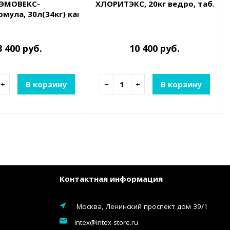
ЭМОВЕКС-
ХЛОРИТЭКС, 20кг ведро, табл.2
рмула, 30л(34кг) канистра, жидкий хлор для дезинфе
3 400 руб.
10 400 руб.
+
В корзину
−
+
В корзину
Контактная информация
Москва, Ленинский проспект дом 39/1
intex@intex-store.ru