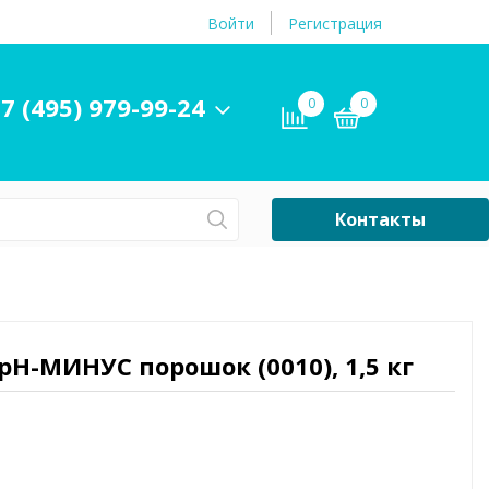
Войти
Регистрация
7 (495) 979-99-24
0
0
Контакты
Сб-Вс Выходной
Бассейны
ры и
Плавательные
 pH-МИНУС порошок (0010), 1,5 кг
принадлежности
бассейнов