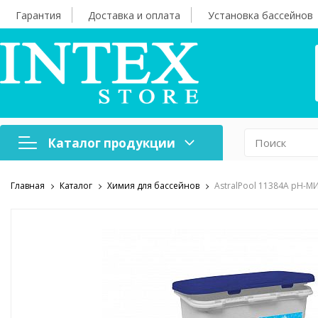
Гарантия
Доставка и оплата
Установка бассейнов
Каталог продукции
Главная
Каталог
Химия для бассейнов
AstralPool 11384A pH-МИ
Надувная мебель
Н
Оборудование для
А
бассейнов
б
Надувные лодки и
Х
аксессуары