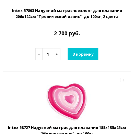
Intex 57803 Надувной матрас-шезлонг для плавания
206х122см "Тропический оазис", до 100кг, 2 цвета
2 700 руб.
−
+
В корзину
Intex 58727 Надувной матрас для плавания 155х135х25см
"Милое сердце", до 100кг