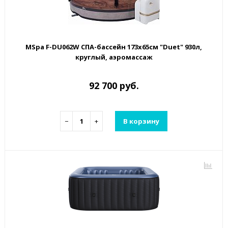
MSpa F-DU062W СПА-бассейн 173х65см "Duet" 930л,
круглый, аэромассаж
92 700 руб.
−
+
В корзину