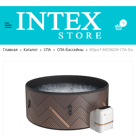
0
Главная
Каталог
СПА
СПА-бассейны
MSpa F-MO062W СПА-басс