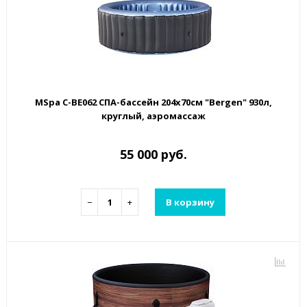
MSpa C-BE062 СПА-бассейн 204х70см "Bergen" 930л,
круглый, аэромассаж
55 000 руб.
−
+
В корзину