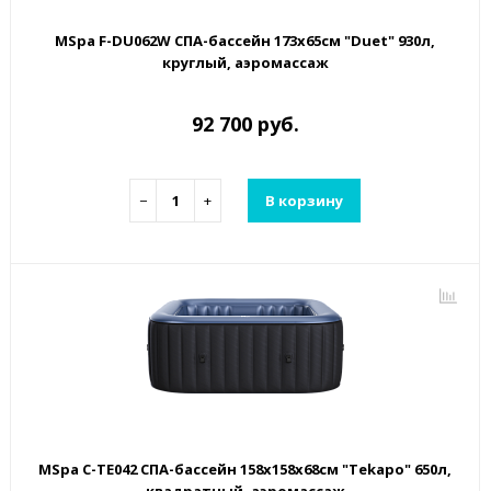
MSpa F-DU062W СПА-бассейн 173х65см "Duet" 930л,
круглый, аэромассаж
92 700 руб.
−
+
В корзину
MSpa C-TE042 СПА-бассейн 158х158х68см "Tekapo" 650л,