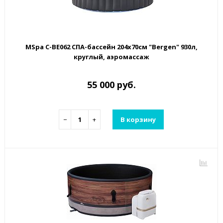
MSpa C-BE062 СПА-бассейн 204х70см "Bergen" 930л,
круглый, аэромассаж
55 000 руб.
−
+
В корзину