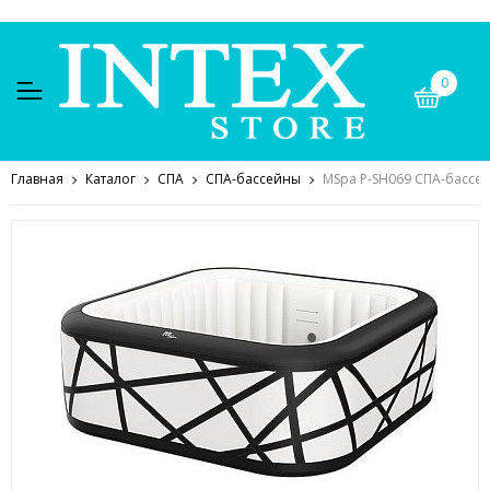
0
Главная
Каталог
СПА
СПА-бассейны
MSpa P-SH069 СПА-бассей