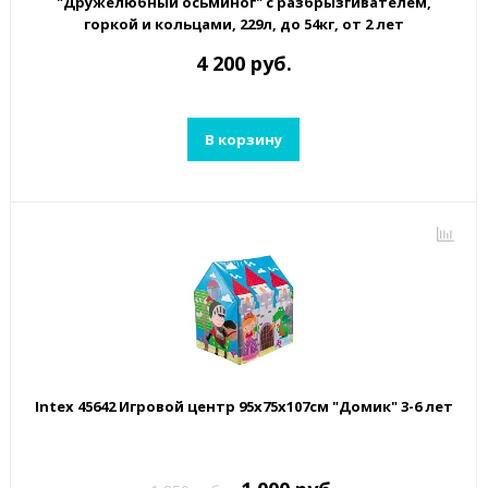
"Дружелюбный осьминог" с разбрызгивателем,
горкой и кольцами, 229л, до 54кг, от 2 лет
4 200 руб.
В корзину
Intex 45642 Игровой центр 95х75х107см "Домик" 3-6 лет